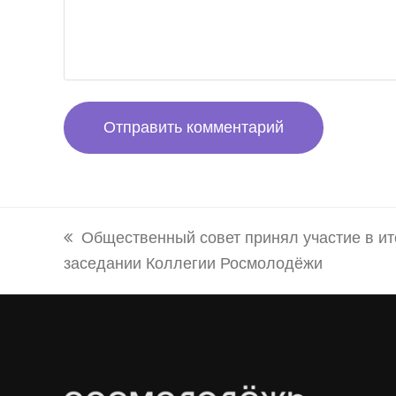
previous
Общественный совет принял участие в и
заседании Коллегии Росмолодёжи
post: