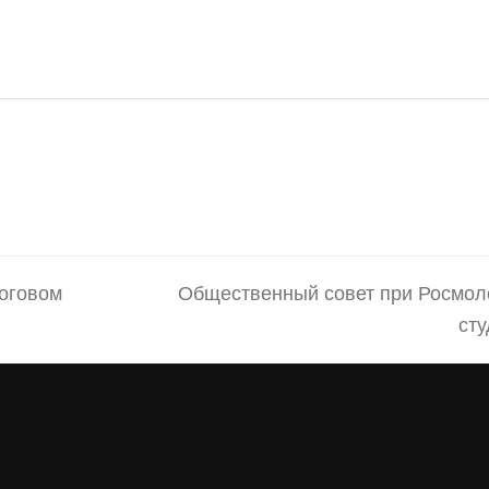
тоговом
next
Общественный совет при Росмол
post:
сту