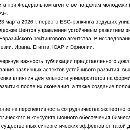
та при Федеральном агентстве по делам молодежи (
АН.
23 марта 2026 г. первого ESG-рэнкинга ведущих уни
ержке Центра управления устойчивым развитием эк
разийского рейтингового агентства. В исследовани
незии, Ирана, Египта, ЮАР и Эфиопии.
черкнув важность публикации представленного докл
ования различных аспектов устойчивого развития, 
нка влияния деятельности университетов на форми
азвитию после их окончания, а также создание пол
ание на перспективность сотрудничества экспертног
логического и консультационного обеспечения бизнес
 существенных синергетических эффектов от такой д