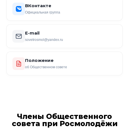
ВКонтакте
Официальная группа
E-mail
sovetrosmol@yandex.ru
Положение
об Общественном совете
Члены Общественного
совета при Росмолодёжи