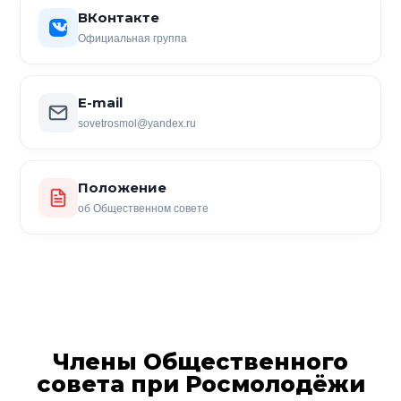
ВКонтакте
Официальная группа
E-mail
sovetrosmol@yandex.ru
Положение
об Общественном совете
Члены Общественного
совета при Росмолодёжи