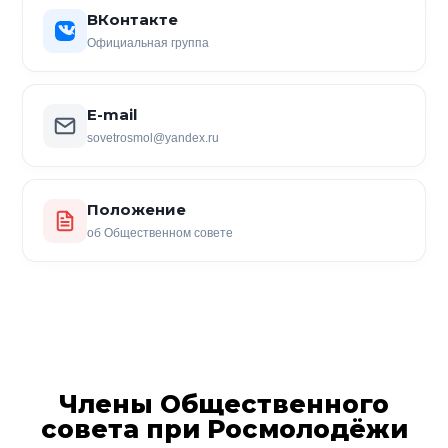
ВКонтакте
Официальная группа
E-mail
sovetrosmol@yandex.ru
Положение
об Общественном совете
Члены Общественного
совета при Росмолодёжи