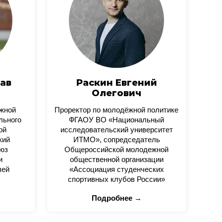
ав
Раскин Евгений
Олегович
ежной
Проректор по молодёжной политике
льного
ФГАОУ ВО «Национальный
ой
исследовательский университет
кий
ИТМО», сопредседатель
юз
Общероссийской молодежной
и
общественной организации
лей
«Ассоциация студенческих
спортивных клубов России»
Подробнее →