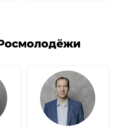
 Росмолодёжи