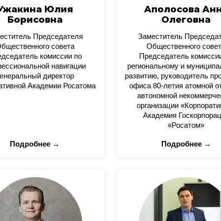
Ужакина Юлия
Аполосова Ан
Борисовна
Олеговна
еститель Председателя
Заместитель Председа
бщественного совета
Общественного сове
дседатель комиссии по
Председатель комисси
ессиональной навигации
региональному и муницип
енеральный директор
развитию, руководитель пр
ативной Академии Росатома
офиса 80-летия атомной о
автономной некоммерче
организации «Корпорати
Академия Госкорпора
«Росатом»
Подробнее →
Подробнее →