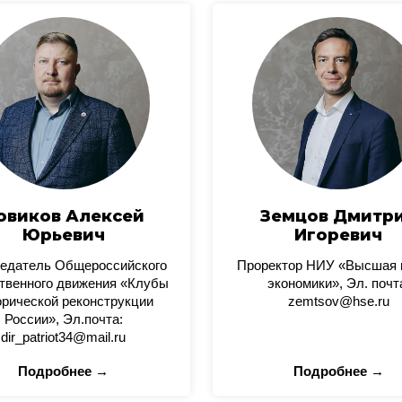
овиков Алексей
Земцов Дмитр
Юрьевич
Игоревич
едатель Общероссийского
Проректор НИУ «Высшая
твенного движения «Клубы
экономики», Эл. почт
орической реконструкции
zemtsov@hse.ru
России», Эл.почта:
dir_patriot34@mail.ru
Подробнее →
Подробнее →