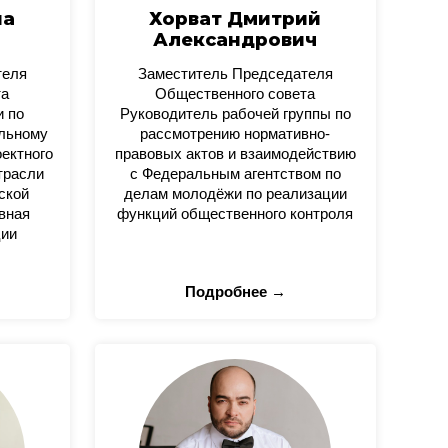
на
Хорват Дмитрий
Александрович
теля
Заместитель Председателя
та
Общественного совета
и по
Руководитель рабочей группы по
альному
рассмотрению нормативно-
оектного
правовых актов и взаимодействию
трасли
с Федеральным агентством по
ской
делам молодёжи по реализации
вная
функций общественного контроля
ции
Подробнее →