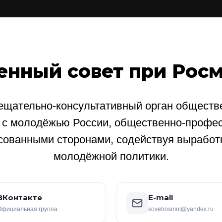
енный совет при Рос
щательно-консультативный орган обществе
е с молодёжью России, общественно-профе
сованными сторонами, содействуя выработ
молодёжной политики.
ВКонтакте
E-mail
Официальная группа
sovetrosmol@yandex.ru