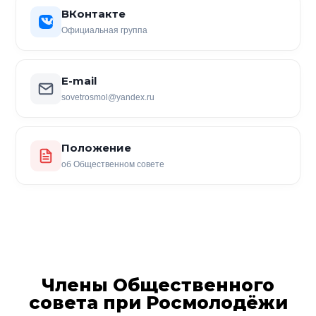
ВКонтакте
Официальная группа
E-mail
sovetrosmol@yandex.ru
Положение
об Общественном совете
Члены Общественного
совета при Росмолодёжи