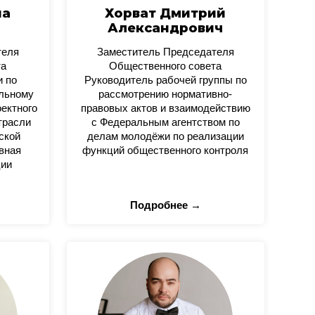
на
Хорват Дмитрий
Александрович
теля
Заместитель Председателя
та
Общественного совета
и по
Руководитель рабочей группы по
альному
рассмотрению нормативно-
оектного
правовых актов и взаимодействию
трасли
с Федеральным агентством по
ской
делам молодёжи по реализации
вная
функций общественного контроля
ции
Подробнее →