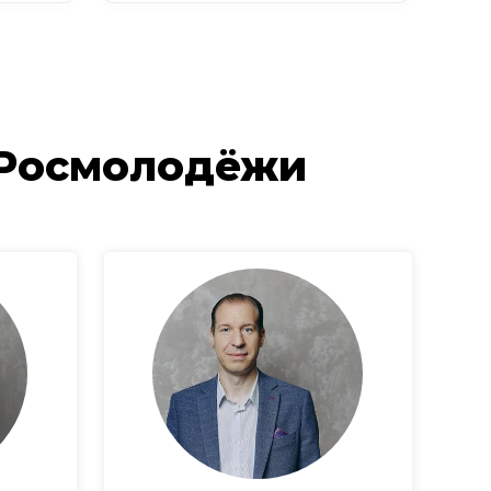
 Росмолодёжи