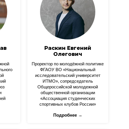
ав
Раскин Евгений
Олегович
ежной
Проректор по молодёжной политике
льного
ФГАОУ ВО «Национальный
ой
исследовательский университет
кий
ИТМО», сопредседатель
юз
Общероссийской молодежной
и
общественной организации
лей
«Ассоциация студенческих
спортивных клубов России»
Подробнее →