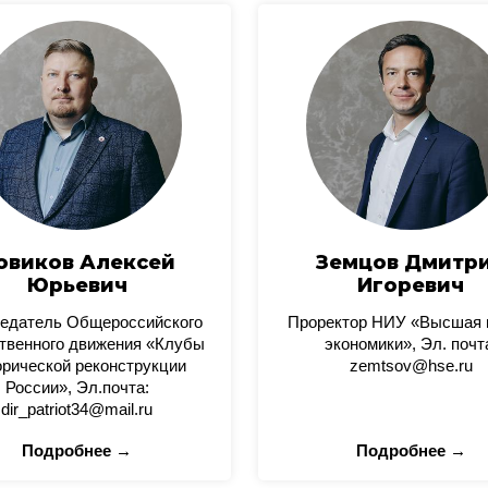
овиков Алексей
Земцов Дмитр
Юрьевич
Игоревич
едатель Общероссийского
Проректор НИУ «Высшая
твенного движения «Клубы
экономики», Эл. почт
орической реконструкции
zemtsov@hse.ru
России», Эл.почта:
dir_patriot34@mail.ru
Подробнее →
Подробнее →