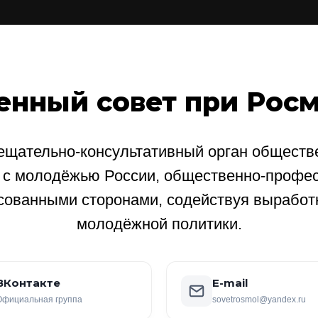
енный совет при Рос
щательно-консультативный орган обществе
е с молодёжью России, общественно-профе
сованными сторонами, содействуя выработ
молодёжной политики.
ВКонтакте
E-mail
Официальная группа
sovetrosmol@yandex.ru