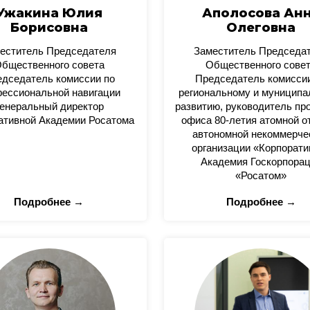
Ужакина Юлия
Аполосова Ан
Борисовна
Олеговна
еститель Председателя
Заместитель Председа
бщественного совета
Общественного сове
дседатель комиссии по
Председатель комисси
ессиональной навигации
региональному и муницип
енеральный директор
развитию, руководитель пр
ативной Академии Росатома
офиса 80-летия атомной о
автономной некоммерче
организации «Корпорати
Академия Госкорпора
«Росатом»
Подробнее →
Подробнее →