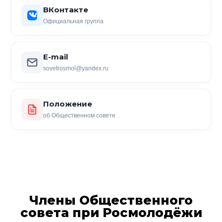
ВКонтакте
Официальная группа
E-mail
sovetrosmol@yandex.ru
Положение
об Общественном совете
Члены Общественного
совета при Росмолодёжи