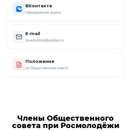
ВКонтакте
Официальная группа
E-mail
sovetrosmol@yandex.ru
Положение
об Общественном совете
Члены Общественного
совета при Росмолодёжи