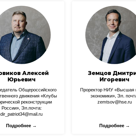
овиков Алексей
Земцов Дмитр
Юрьевич
Игоревич
едатель Общероссийского
Проректор НИУ «Высшая
твенного движения «Клубы
экономики», Эл. почт
орической реконструкции
zemtsov@hse.ru
России», Эл.почта:
dir_patriot34@mail.ru
Подробнее →
Подробнее →