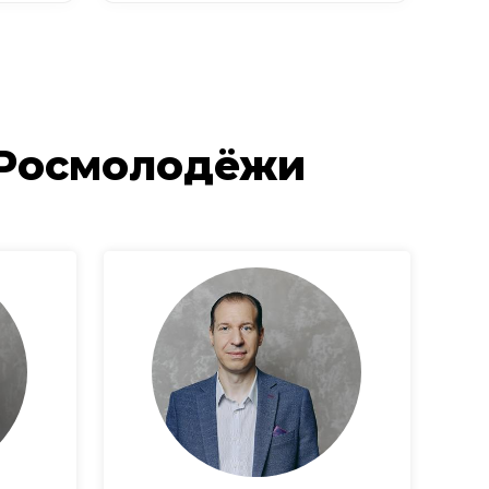
 Росмолодёжи