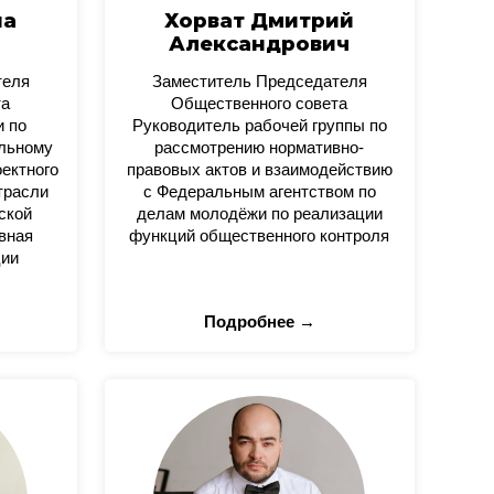
на
Хорват Дмитрий
Александрович
теля
Заместитель Председателя
та
Общественного совета
и по
Руководитель рабочей группы по
альному
рассмотрению нормативно-
оектного
правовых актов и взаимодействию
трасли
с Федеральным агентством по
ской
делам молодёжи по реализации
вная
функций общественного контроля
ции
Подробнее →