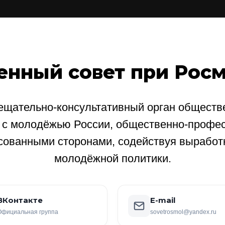
енный совет при Рос
щательно-консультативный орган обществе
е с молодёжью России, общественно-профе
сованными сторонами, содействуя выработ
молодёжной политики.
ВКонтакте
E-mail
Официальная группа
sovetrosmol@yandex.ru