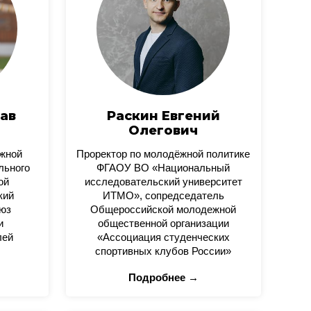
ав
Раскин Евгений
Олегович
ежной
Проректор по молодёжной политике
льного
ФГАОУ ВО «Национальный
ой
исследовательский университет
кий
ИТМО», сопредседатель
юз
Общероссийской молодежной
и
общественной организации
лей
«Ассоциация студенческих
спортивных клубов России»
Подробнее →