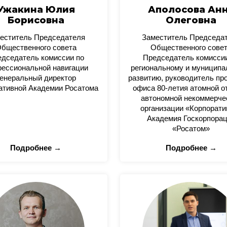
Ужакина Юлия
Аполосова Ан
Борисовна
Олеговна
еститель Председателя
Заместитель Председа
бщественного совета
Общественного сове
дседатель комиссии по
Председатель комисси
ессиональной навигации
региональному и муницип
енеральный директор
развитию, руководитель пр
ативной Академии Росатома
офиса 80-летия атомной о
автономной некоммерче
организации «Корпорати
Академия Госкорпора
«Росатом»
Подробнее →
Подробнее →