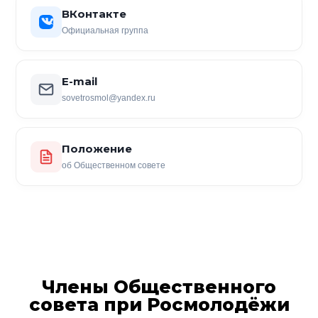
ВКонтакте
Официальная группа
E-mail
sovetrosmol@yandex.ru
Положение
об Общественном совете
Члены Общественного
совета при Росмолодёжи