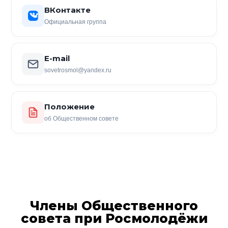
ВКонтакте
Официальная группа
E-mail
sovetrosmol@yandex.ru
Положение
об Общественном совете
Члены Общественного
совета при Росмолодёжи