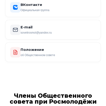
ВКонтакте
Официальная группа
E-mail
sovetrosmol@yandex.ru
Положение
об Общественном совете
Члены Общественного
совета при Росмолодёжи