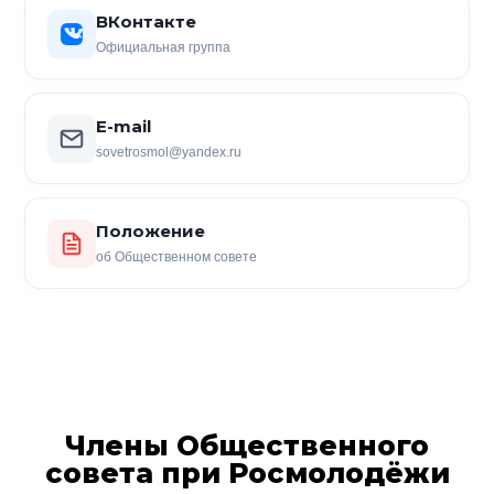
ВКонтакте
Официальная группа
E-mail
sovetrosmol@yandex.ru
Положение
об Общественном совете
Члены Общественного
совета при Росмолодёжи