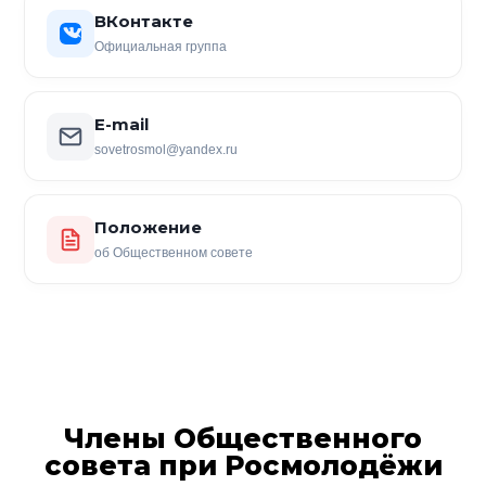
ВКонтакте
Официальная группа
E-mail
sovetrosmol@yandex.ru
Положение
об Общественном совете
Члены Общественного
совета при Росмолодёжи