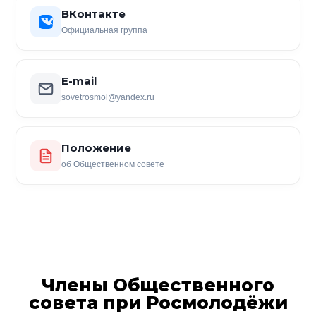
ВКонтакте
Официальная группа
E-mail
sovetrosmol@yandex.ru
Положение
об Общественном совете
Члены Общественного
совета при Росмолодёжи