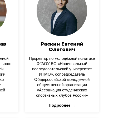
ав
Раскин Евгений
Олегович
ежной
Проректор по молодёжной политике
льного
ФГАОУ ВО «Национальный
ой
исследовательский университет
кий
ИТМО», сопредседатель
юз
Общероссийской молодежной
и
общественной организации
лей
«Ассоциация студенческих
спортивных клубов России»
Подробнее →