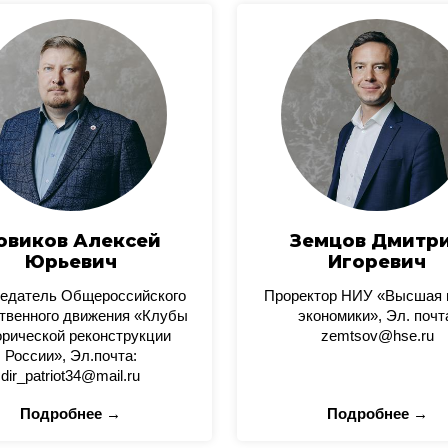
овиков Алексей
Земцов Дмитр
Юрьевич
Игоревич
едатель Общероссийского
Проректор НИУ «Высшая
твенного движения «Клубы
экономики», Эл. почт
орической реконструкции
zemtsov@hse.ru
России», Эл.почта:
dir_patriot34@mail.ru
Подробнее →
Подробнее →