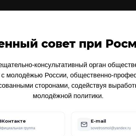
енный совет при Рос
щательно-консультативный орган обществе
е с молодёжью России, общественно-профе
сованными сторонами, содействуя выработ
молодёжной политики.
ВКонтакте
E-mail
Официальная группа
sovetrosmol@yandex.ru