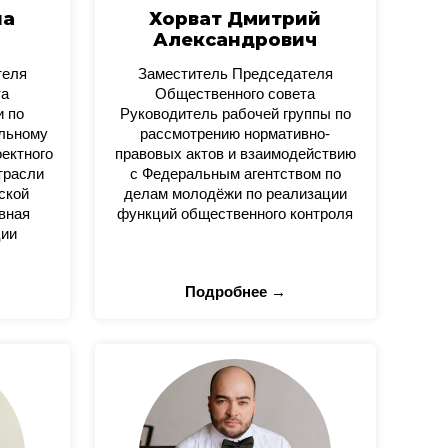
на
Хорват Дмитрий
Александрович
теля
Заместитель Председателя
та
Общественного совета
и по
Руководитель рабочей группы по
альному
рассмотрению нормативно-
оектного
правовых актов и взаимодействию
трасли
с Федеральным агентством по
ской
делам молодёжи по реализации
вная
функций общественного контроля
ции
Подробнее →