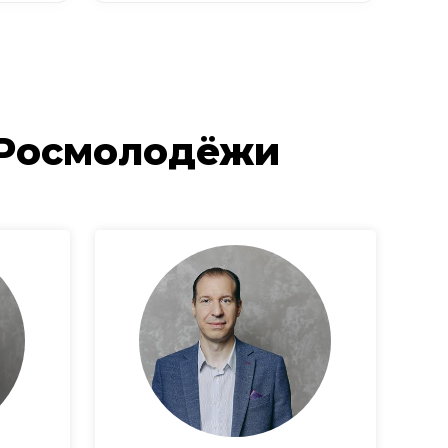
 Росмолодёжи