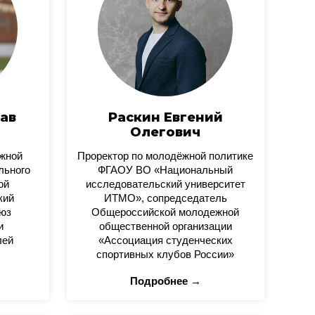
ав
Раскин Евгений
Олегович
ежной
Проректор по молодёжной политике
льного
ФГАОУ ВО «Национальный
ой
исследовательский университет
кий
ИТМО», сопредседатель
юз
Общероссийской молодежной
и
общественной организации
лей
«Ассоциация студенческих
спортивных клубов России»
Подробнее →