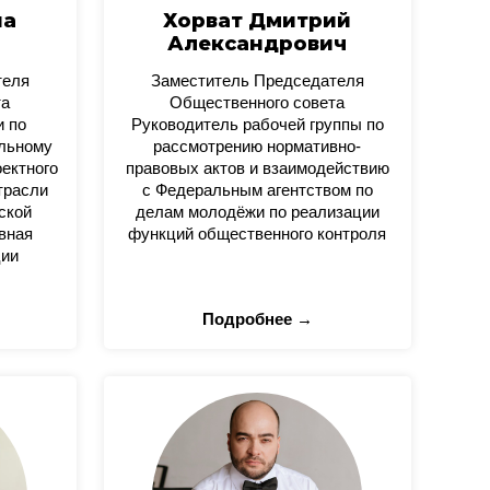
на
Хорват Дмитрий
Александрович
теля
Заместитель Председателя
та
Общественного совета
и по
Руководитель рабочей группы по
альному
рассмотрению нормативно-
оектного
правовых актов и взаимодействию
трасли
с Федеральным агентством по
ской
делам молодёжи по реализации
вная
функций общественного контроля
ции
Подробнее →