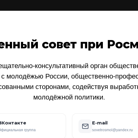
енный совет при Рос
щательно-консультативный орган обществе
е с молодёжью России, общественно-профе
сованными сторонами, содействуя выработ
молодёжной политики.
ВКонтакте
E-mail
Официальная группа
sovetrosmol@yandex.ru