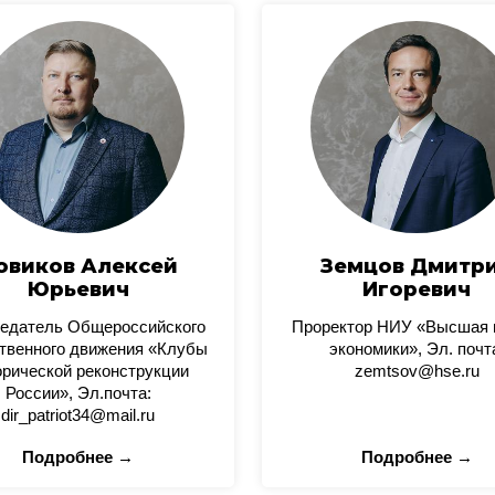
овиков Алексей
Земцов Дмитр
Юрьевич
Игоревич
едатель Общероссийского
Проректор НИУ «Высшая
твенного движения «Клубы
экономики», Эл. почт
орической реконструкции
zemtsov@hse.ru
России», Эл.почта:
dir_patriot34@mail.ru
Подробнее →
Подробнее →