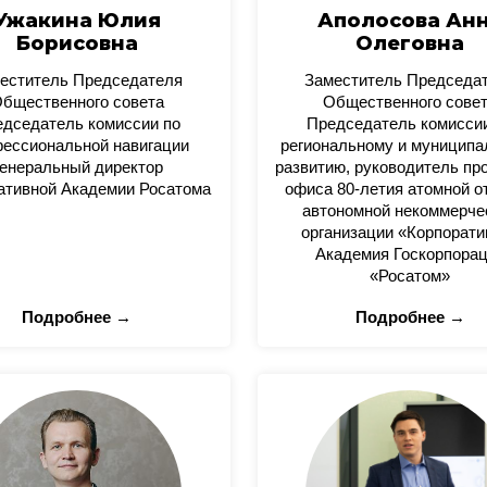
Ужакина Юлия
Аполосова Ан
Борисовна
Олеговна
еститель Председателя
Заместитель Председа
бщественного совета
Общественного сове
дседатель комиссии по
Председатель комисси
ессиональной навигации
региональному и муницип
енеральный директор
развитию, руководитель пр
ативной Академии Росатома
офиса 80-летия атомной о
автономной некоммерче
организации «Корпорати
Академия Госкорпора
«Росатом»
Подробнее →
Подробнее →