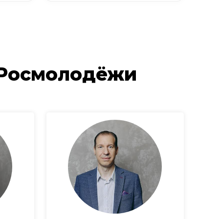
 Росмолодёжи