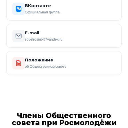
ВКонтакте
Официальная группа
E-mail
sovetrosmol@yandex.ru
Положение
об Общественном совете
Члены Общественного
совета при Росмолодёжи