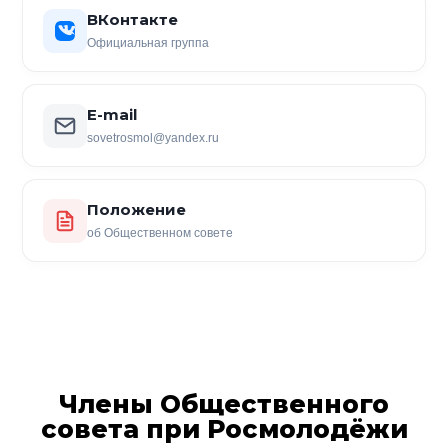
ВКонтакте
Официальная группа
E-mail
sovetrosmol@yandex.ru
Положение
об Общественном совете
Члены Общественного
совета при Росмолодёжи