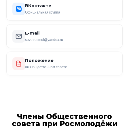
ВКонтакте
Официальная группа
E-mail
sovetrosmol@yandex.ru
Положение
об Общественном совете
Члены Общественного
совета при Росмолодёжи