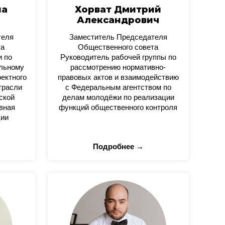
на
Хорват Дмитрий
Александрович
теля
Заместитель Председателя
та
Общественного совета
и по
Руководитель рабочей группы по
альному
рассмотрению нормативно-
оектного
правовых актов и взаимодействию
трасли
с Федеральным агентством по
ской
делам молодёжи по реализации
вная
функций общественного контроля
ции
Подробнее →