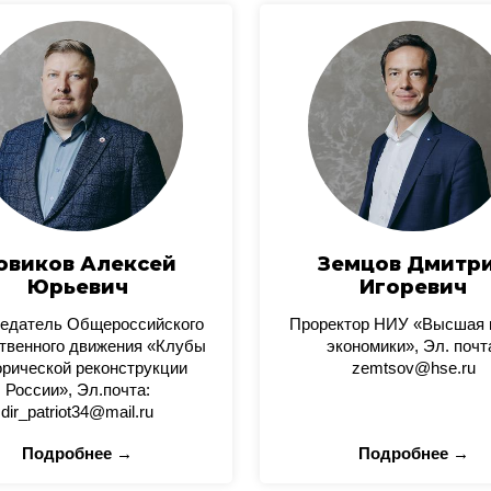
овиков Алексей
Земцов Дмитр
Юрьевич
Игоревич
едатель Общероссийского
Проректор НИУ «Высшая
твенного движения «Клубы
экономики», Эл. почт
орической реконструкции
zemtsov@hse.ru
России», Эл.почта:
dir_patriot34@mail.ru
Подробнее →
Подробнее →