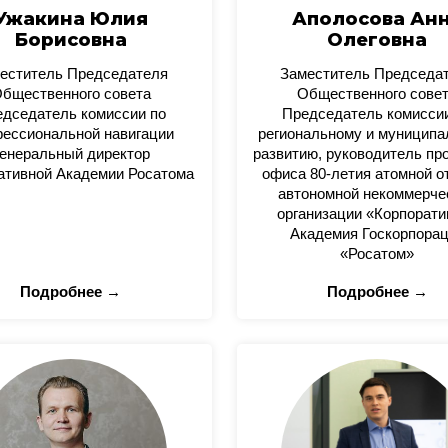
Ужакина Юлия
Аполосова Ан
Борисовна
Олеговна
еститель Председателя
Заместитель Председа
бщественного совета
Общественного сове
дседатель комиссии по
Председатель комисси
ессиональной навигации
региональному и муницип
енеральный директор
развитию, руководитель пр
ативной Академии Росатома
офиса 80-летия атомной о
автономной некоммерче
организации «Корпорати
Академия Госкорпора
«Росатом»
Подробнее →
Подробнее →