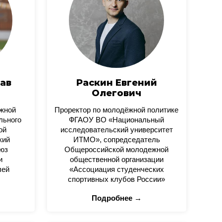
ав
Раскин Евгений
Олегович
ежной
Проректор по молодёжной политике
льного
ФГАОУ ВО «Национальный
ой
исследовательский университет
кий
ИТМО», сопредседатель
юз
Общероссийской молодежной
и
общественной организации
лей
«Ассоциация студенческих
спортивных клубов России»
Подробнее →