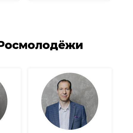
 Росмолодёжи