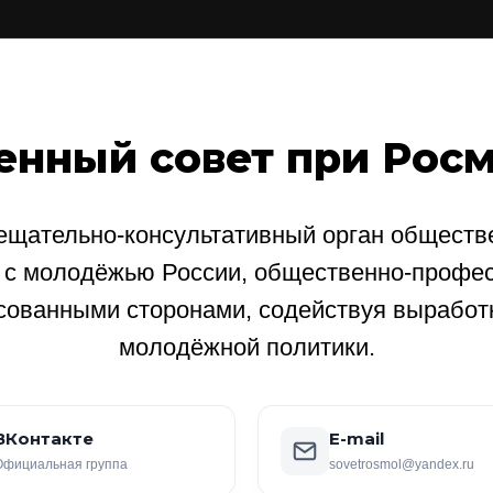
енный совет при Рос
щательно-консультативный орган обществе
е с молодёжью России, общественно-профе
сованными сторонами, содействуя выработ
молодёжной политики.
ВКонтакте
E-mail
Официальная группа
sovetrosmol@yandex.ru