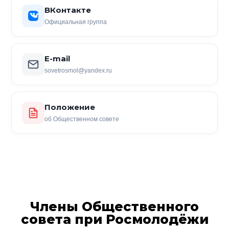
ВКонтакте
Официальная группа
E-mail
sovetrosmol@yandex.ru
Положение
об Общественном совете
Члены Общественного
совета при Росмолодёжи