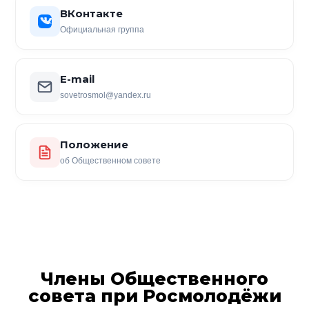
ВКонтакте
Официальная группа
E-mail
sovetrosmol@yandex.ru
Положение
об Общественном совете
Члены Общественного
совета при Росмолодёжи