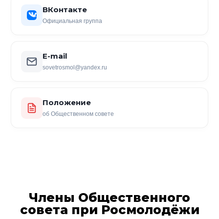
ВКонтакте
Официальная группа
E-mail
sovetrosmol@yandex.ru
Положение
об Общественном совете
Члены Общественного
совета при Росмолодёжи