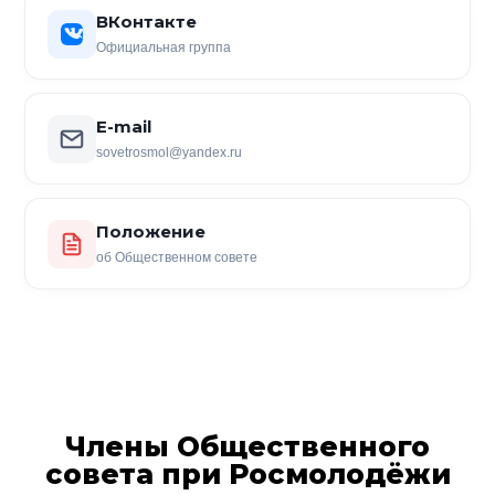
ВКонтакте
Официальная группа
E-mail
sovetrosmol@yandex.ru
Положение
об Общественном совете
Члены Общественного
совета при Росмолодёжи