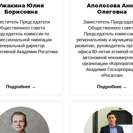
Ужакина Юлия
Аполосова Ан
Борисовна
Олеговна
еститель Председателя
Заместитель Председа
бщественного совета
Общественного сове
дседатель комиссии по
Председатель комисси
ессиональной навигации
региональному и муницип
енеральный директор
развитию, руководитель пр
ативной Академии Росатома
офиса 80-летия атомной о
автономной некоммерче
организации «Корпорати
Академия Госкорпора
«Росатом»
Подробнее →
Подробнее →