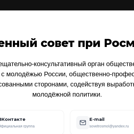
енный совет при Рос
щательно-консультативный орган обществе
е с молодёжью России, общественно-профе
сованными сторонами, содействуя выработ
молодёжной политики.
ВКонтакте
E-mail
Официальная группа
sovetrosmol@yandex.ru