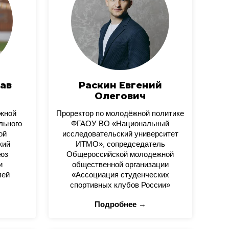
ав
Раскин Евгений
Олегович
ежной
Проректор по молодёжной политике
льного
ФГАОУ ВО «Национальный
ой
исследовательский университет
кий
ИТМО», сопредседатель
юз
Общероссийской молодежной
и
общественной организации
лей
«Ассоциация студенческих
спортивных клубов России»
Подробнее →