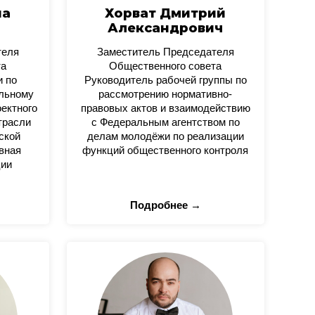
на
Хорват Дмитрий
Александрович
теля
Заместитель Председателя
та
Общественного совета
и по
Руководитель рабочей группы по
альному
рассмотрению нормативно-
оектного
правовых актов и взаимодействию
трасли
с Федеральным агентством по
ской
делам молодёжи по реализации
вная
функций общественного контроля
ции
Подробнее →