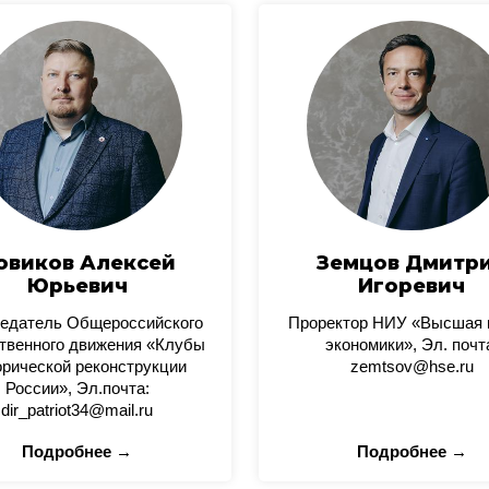
овиков Алексей
Земцов Дмитр
Юрьевич
Игоревич
едатель Общероссийского
Проректор НИУ «Высшая
твенного движения «Клубы
экономики», Эл. почт
орической реконструкции
zemtsov@hse.ru
России», Эл.почта:
dir_patriot34@mail.ru
Подробнее →
Подробнее →