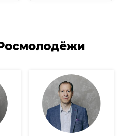
 Росмолодёжи