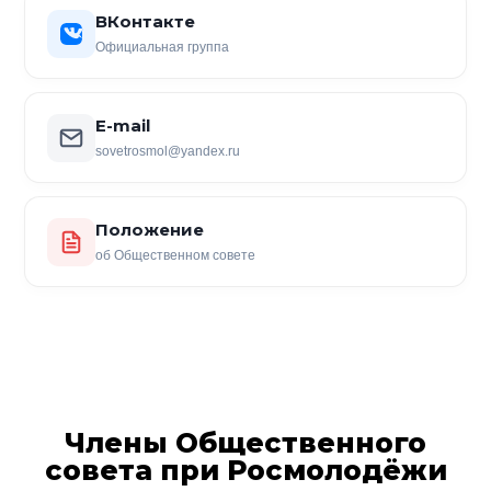
ВКонтакте
Официальная группа
E-mail
sovetrosmol@yandex.ru
Положение
об Общественном совете
Члены Общественного
совета при Росмолодёжи