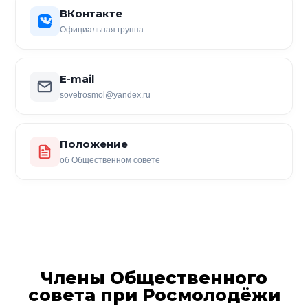
ВКонтакте
Официальная группа
E-mail
sovetrosmol@yandex.ru
Положение
об Общественном совете
Члены Общественного
совета при Росмолодёжи