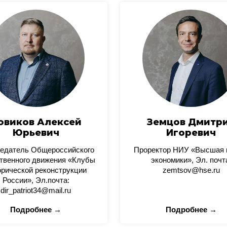
овиков Алексей
Земцов Дмитр
Юрьевич
Игоревич
едатель Общероссийского
Проректор НИУ «Высшая
твенного движения «Клубы
экономики», Эл. почт
орической реконструкции
zemtsov@hse.ru
России», Эл.почта:
dir_patriot34@mail.ru
Подробнее →
Подробнее →