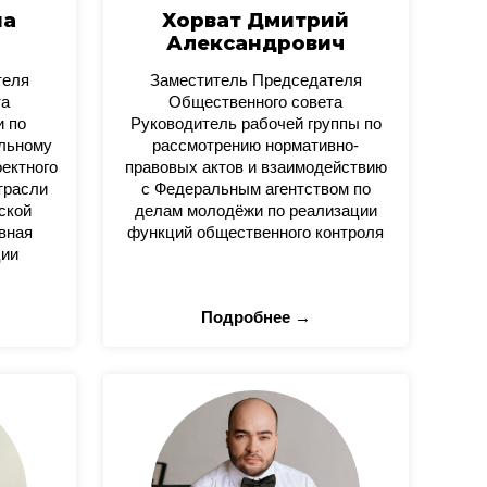
на
Хорват Дмитрий
Александрович
теля
Заместитель Председателя
та
Общественного совета
и по
Руководитель рабочей группы по
альному
рассмотрению нормативно-
оектного
правовых актов и взаимодействию
трасли
с Федеральным агентством по
ской
делам молодёжи по реализации
вная
функций общественного контроля
ции
Подробнее →