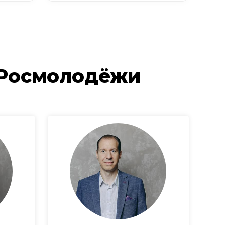
 Росмолодёжи