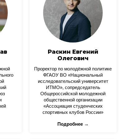
ав
Раскин Евгений
Олегович
ежной
Проректор по молодёжной политике
льного
ФГАОУ ВО «Национальный
ой
исследовательский университет
кий
ИТМО», сопредседатель
юз
Общероссийской молодежной
и
общественной организации
лей
«Ассоциация студенческих
спортивных клубов России»
Подробнее →