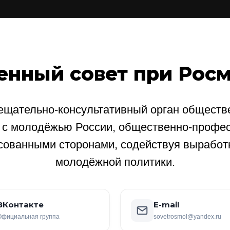
енный совет при Рос
щательно-консультативный орган обществе
е с молодёжью России, общественно-профе
сованными сторонами, содействуя выработ
молодёжной политики.
ВКонтакте
E-mail
Официальная группа
sovetrosmol@yandex.ru