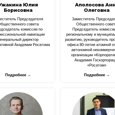
Ужакина Юлия
Аполосова Ан
Борисовна
Олеговна
еститель Председателя
Заместитель Председа
бщественного совета
Общественного сове
дседатель комиссии по
Председатель комисси
ессиональной навигации
региональному и муницип
енеральный директор
развитию, руководитель пр
ативной Академии Росатома
офиса 80-летия атомной о
автономной некоммерче
организации «Корпорати
Академия Госкорпора
«Росатом»
Подробнее →
Подробнее →