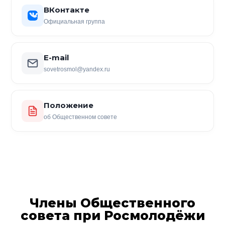
ВКонтакте
Официальная группа
E-mail
sovetrosmol@yandex.ru
Положение
об Общественном совете
Члены Общественного
совета при Росмолодёжи