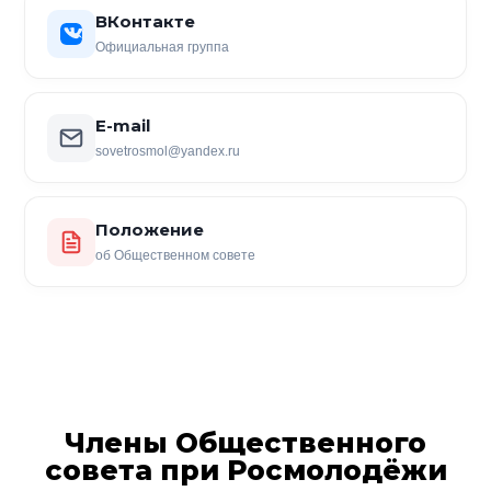
ВКонтакте
Официальная группа
E-mail
sovetrosmol@yandex.ru
Положение
об Общественном совете
Члены Общественного
совета при Росмолодёжи