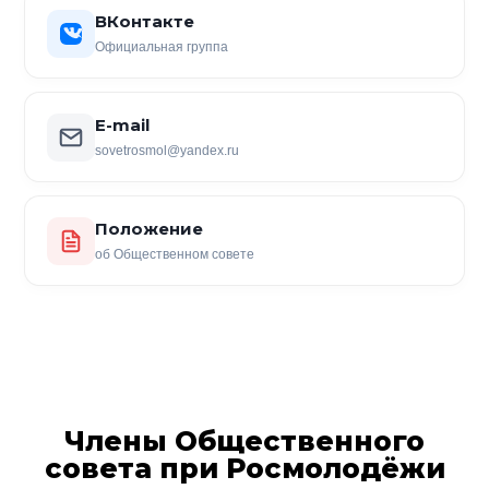
ВКонтакте
Официальная группа
E-mail
sovetrosmol@yandex.ru
Положение
об Общественном совете
Члены Общественного
совета при Росмолодёжи