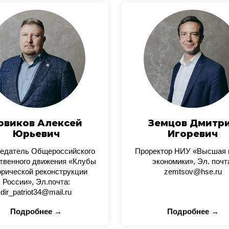
овиков Алексей
Земцов Дмитр
Юрьевич
Игоревич
едатель Общероссийского
Проректор НИУ «Высшая
твенного движения «Клубы
экономики», Эл. почт
орической реконструкции
zemtsov@hse.ru
России», Эл.почта:
dir_patriot34@mail.ru
Подробнее →
Подробнее →