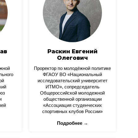
ав
Раскин Евгений
Олегович
ежной
Проректор по молодёжной политике
льного
ФГАОУ ВО «Национальный
ой
исследовательский университет
кий
ИТМО», сопредседатель
юз
Общероссийской молодежной
и
общественной организации
лей
«Ассоциация студенческих
спортивных клубов России»
Подробнее →