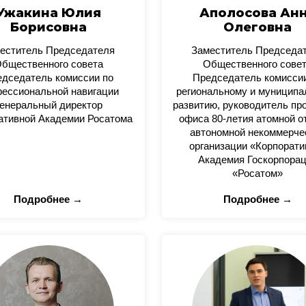
Ужакина Юлия
Аполосова Ан
Борисовна
Олеговна
еститель Председателя
Заместитель Председа
бщественного совета
Общественного сове
дседатель комиссии по
Председатель комисси
ессиональной навигации
региональному и муницип
енеральный директор
развитию, руководитель пр
ативной Академии Росатома
офиса 80-летия атомной о
автономной некоммерче
организации «Корпорати
Академия Госкорпора
«Росатом»
Подробнее →
Подробнее →