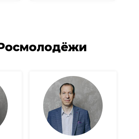
 Росмолодёжи