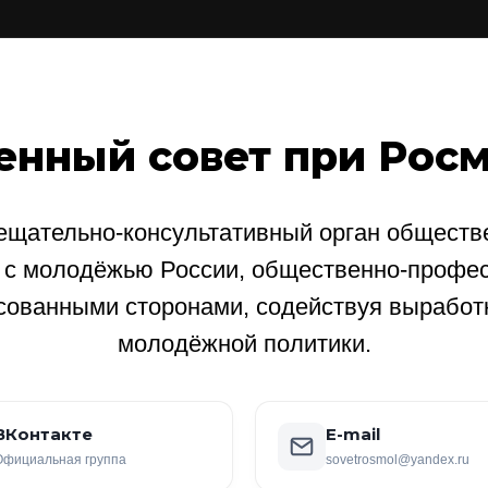
енный совет при Рос
щательно-консультативный орган обществе
е с молодёжью России, общественно-профе
сованными сторонами, содействуя выработ
молодёжной политики.
ВКонтакте
E-mail
Официальная группа
sovetrosmol@yandex.ru