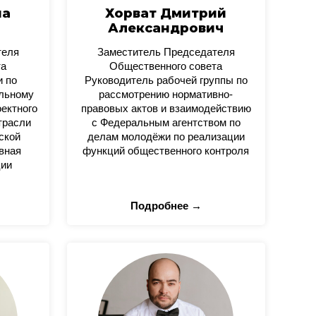
на
Хорват Дмитрий
Александрович
теля
Заместитель Председателя
та
Общественного совета
и по
Руководитель рабочей группы по
альному
рассмотрению нормативно-
оектного
правовых актов и взаимодействию
трасли
с Федеральным агентством по
ской
делам молодёжи по реализации
вная
функций общественного контроля
ции
Подробнее →