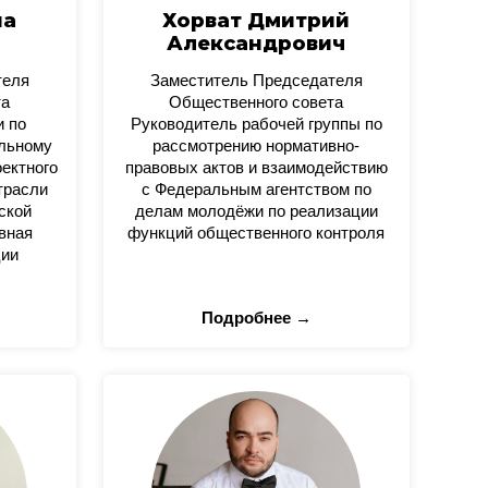
на
Хорват Дмитрий
Александрович
теля
Заместитель Председателя
та
Общественного совета
и по
Руководитель рабочей группы по
альному
рассмотрению нормативно-
оектного
правовых актов и взаимодействию
трасли
с Федеральным агентством по
ской
делам молодёжи по реализации
вная
функций общественного контроля
ции
Подробнее →