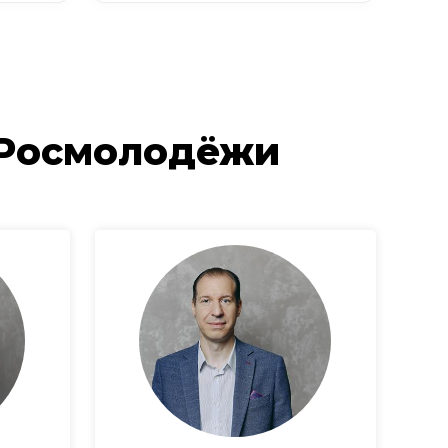
 Росмолодёжи