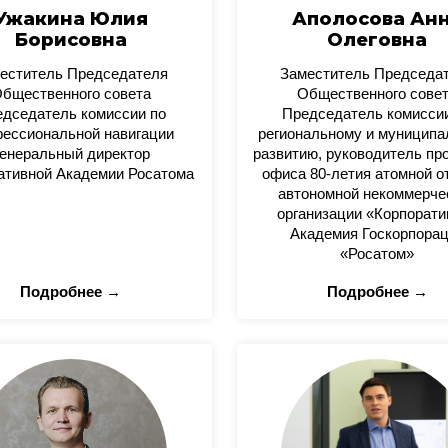
Ужакина Юлия
Аполосова Ан
Борисовна
Олеговна
еститель Председателя
Заместитель Председа
бщественного совета
Общественного сове
дседатель комиссии по
Председатель комисси
ессиональной навигации
региональному и муницип
енеральный директор
развитию, руководитель пр
ативной Академии Росатома
офиса 80-летия атомной о
автономной некоммерче
организации «Корпорати
Академия Госкорпора
«Росатом»
Подробнее →
Подробнее →