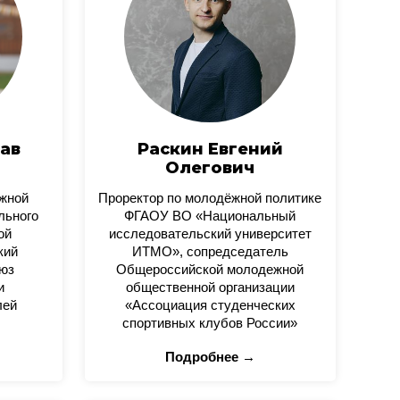
ав
Раскин Евгений
Олегович
ежной
Проректор по молодёжной политике
льного
ФГАОУ ВО «Национальный
ой
исследовательский университет
кий
ИТМО», сопредседатель
юз
Общероссийской молодежной
и
общественной организации
лей
«Ассоциация студенческих
спортивных клубов России»
Подробнее →