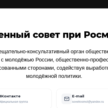
енный совет при Рос
щательно-консультативный орган обществе
е с молодёжью России, общественно-профе
сованными сторонами, содействуя выработ
молодёжной политики.
ВКонтакте
E-mail
Официальная группа
sovetrosmol@yandex.ru