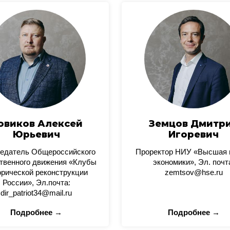
овиков Алексей
Земцов Дмитр
Юрьевич
Игоревич
едатель Общероссийского
Проректор НИУ «Высшая
твенного движения «Клубы
экономики», Эл. почт
орической реконструкции
zemtsov@hse.ru
России», Эл.почта:
dir_patriot34@mail.ru
Подробнее →
Подробнее →