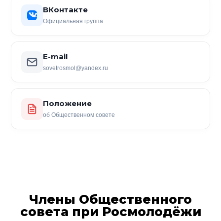
ВКонтакте
Официальная группа
E-mail
sovetrosmol@yandex.ru
Положение
об Общественном совете
Члены Общественного
совета при Росмолодёжи