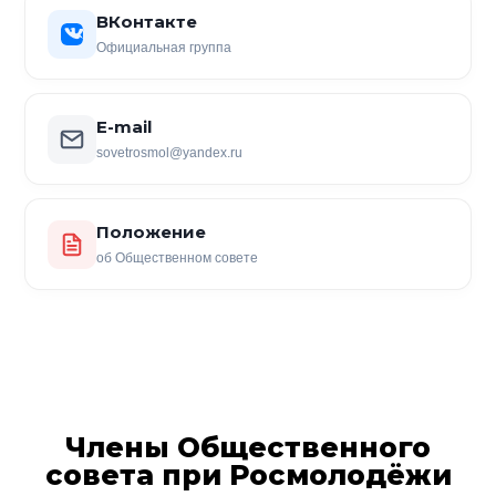
ВКонтакте
Официальная группа
E-mail
sovetrosmol@yandex.ru
Положение
об Общественном совете
Члены Общественного
совета при Росмолодёжи