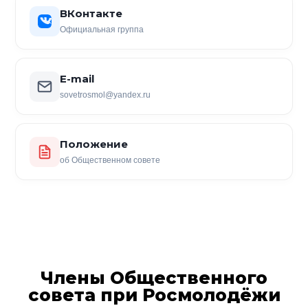
ВКонтакте
Официальная группа
E-mail
sovetrosmol@yandex.ru
Положение
об Общественном совете
Члены Общественного
совета при Росмолодёжи