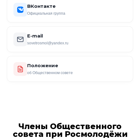
ВКонтакте
Официальная группа
E-mail
sovetrosmol@yandex.ru
Положение
об Общественном совете
Члены Общественного
совета при Росмолодёжи