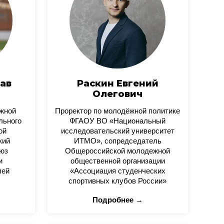
ав
Раскин Евгений
Олегович
ежной
Проректор по молодёжной политике
льного
ФГАОУ ВО «Национальный
ой
исследовательский университет
кий
ИТМО», сопредседатель
юз
Общероссийской молодежной
и
общественной организации
лей
«Ассоциация студенческих
спортивных клубов России»
Подробнее →