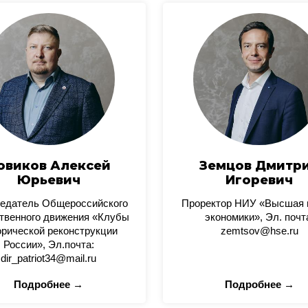
овиков Алексей
Земцов Дмитр
Юрьевич
Игоревич
едатель Общероссийского
Проректор НИУ «Высшая
твенного движения «Клубы
экономики», Эл. почт
орической реконструкции
zemtsov@hse.ru
России», Эл.почта:
dir_patriot34@mail.ru
Подробнее →
Подробнее →