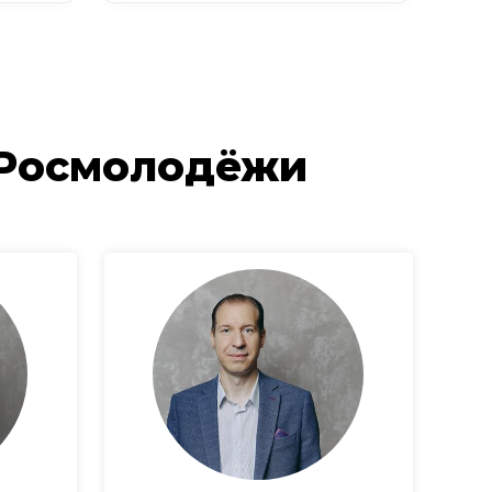
 Росмолодёжи