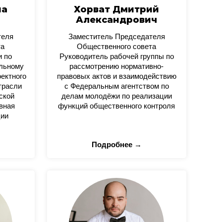
на
Хорват Дмитрий
Александрович
теля
Заместитель Председателя
та
Общественного совета
и по
Руководитель рабочей группы по
альному
рассмотрению нормативно-
оектного
правовых актов и взаимодействию
трасли
с Федеральным агентством по
ской
делам молодёжи по реализации
вная
функций общественного контроля
ции
Подробнее →