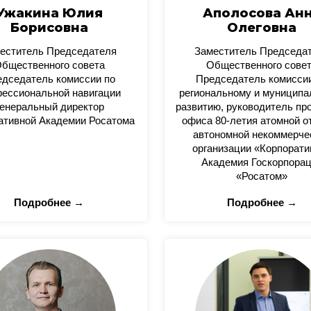
Ужакина Юлия
Аполосова Ан
Борисовна
Олеговна
еститель Председателя
Заместитель Председа
бщественного совета
Общественного сове
дседатель комиссии по
Председатель комисси
ессиональной навигации
региональному и муницип
енеральный директор
развитию, руководитель пр
ативной Академии Росатома
офиса 80-летия атомной о
автономной некоммерче
организации «Корпорати
Академия Госкорпора
«Росатом»
Подробнее →
Подробнее →