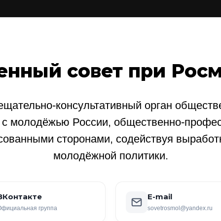
енный совет при Рос
щательно-консультативный орган обществе
е с молодёжью России, общественно-профе
сованными сторонами, содействуя выработ
молодёжной политики.
ВКонтакте
E-mail
Официальная группа
sovetrosmol@yandex.ru