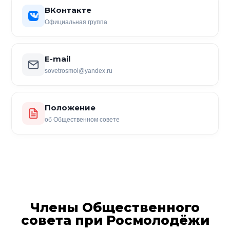
ВКонтакте
Официальная группа
E-mail
sovetrosmol@yandex.ru
Положение
об Общественном совете
Члены Общественного
совета при Росмолодёжи