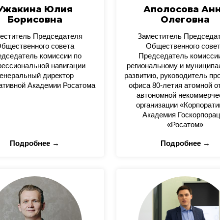
Ужакина Юлия
Аполосова Ан
Борисовна
Олеговна
еститель Председателя
Заместитель Председа
бщественного совета
Общественного сове
дседатель комиссии по
Председатель комисси
ессиональной навигации
региональному и муницип
енеральный директор
развитию, руководитель пр
ативной Академии Росатома
офиса 80-летия атомной о
автономной некоммерче
организации «Корпорати
Академия Госкорпора
«Росатом»
Подробнее →
Подробнее →