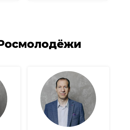
 Росмолодёжи