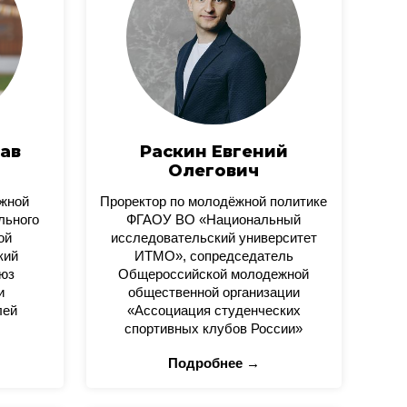
ав
Раскин Евгений
Олегович
ежной
Проректор по молодёжной политике
льного
ФГАОУ ВО «Национальный
ой
исследовательский университет
кий
ИТМО», сопредседатель
юз
Общероссийской молодежной
и
общественной организации
лей
«Ассоциация студенческих
спортивных клубов России»
Подробнее →