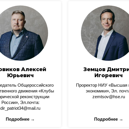
овиков Алексей
Земцов Дмитр
Юрьевич
Игоревич
едатель Общероссийского
Проректор НИУ «Высшая
твенного движения «Клубы
экономики», Эл. почт
орической реконструкции
zemtsov@hse.ru
России», Эл.почта:
dir_patriot34@mail.ru
Подробнее →
Подробнее →