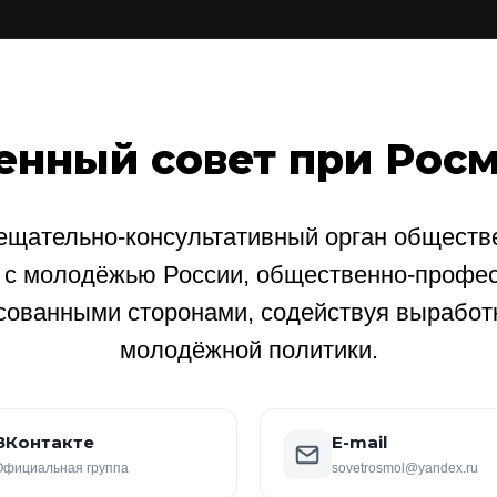
енный совет при Рос
щательно-консультативный орган обществе
е с молодёжью России, общественно-профе
сованными сторонами, содействуя выработ
молодёжной политики.
ВКонтакте
E-mail
Официальная группа
sovetrosmol@yandex.ru