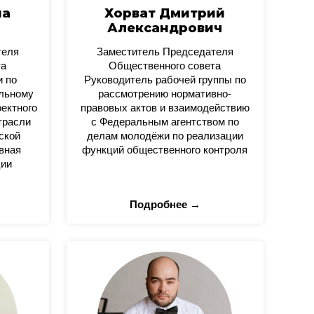
на
Хорват Дмитрий
Александрович
теля
Заместитель Председателя
та
Общественного совета
и по
Руководитель рабочей группы по
альному
рассмотрению нормативно-
оектного
правовых актов и взаимодействию
трасли
с Федеральным агентством по
ской
делам молодёжи по реализации
вная
функций общественного контроля
ции
Подробнее →