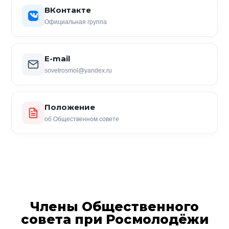
ВКонтакте
Официальная группа
E-mail
sovetrosmol@yandex.ru
Положение
об Общественном совете
Члены Общественного
совета при Росмолодёжи