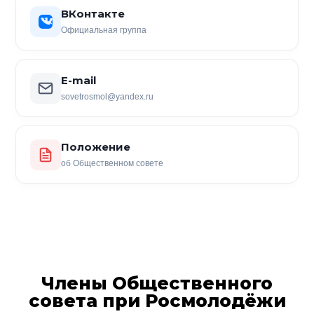
ВКонтакте
Официальная группа
E-mail
sovetrosmol@yandex.ru
Положение
об Общественном совете
Члены Общественного
совета при Росмолодёжи