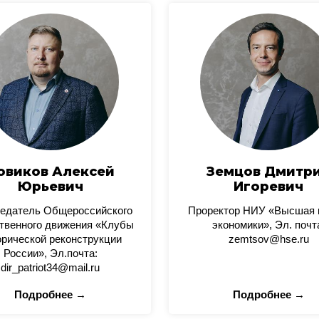
овиков Алексей
Земцов Дмитр
Юрьевич
Игоревич
едатель Общероссийского
Проректор НИУ «Высшая
твенного движения «Клубы
экономики», Эл. почт
орической реконструкции
zemtsov@hse.ru
России», Эл.почта:
dir_patriot34@mail.ru
Подробнее →
Подробнее →