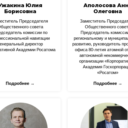
Ужакина Юлия
Аполосова Ан
Борисовна
Олеговна
еститель Председателя
Заместитель Председа
бщественного совета
Общественного сове
дседатель комиссии по
Председатель комисси
ессиональной навигации
региональному и муницип
енеральный директор
развитию, руководитель пр
ативной Академии Росатома
офиса 80-летия атомной о
автономной некоммерче
организации «Корпорати
Академия Госкорпора
«Росатом»
Подробнее →
Подробнее →