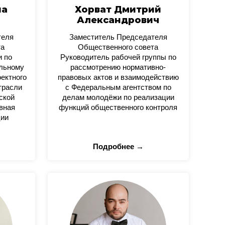
на
Хорват Дмитрий
Александрович
теля
Заместитель Председателя
та
Общественного совета
и по
Руководитель рабочей группы по
альному
рассмотрению нормативно-
оектного
правовых актов и взаимодействию
трасли
с Федеральным агентством по
ской
делам молодёжи по реализации
вная
функций общественного контроля
ции
Подробнее →