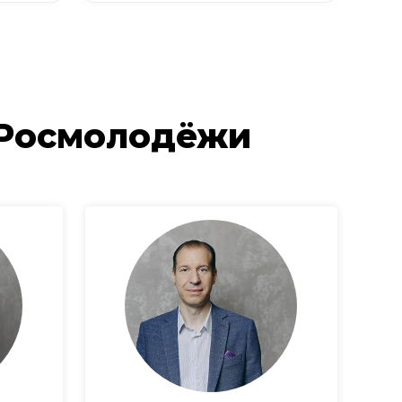
 Росмолодёжи