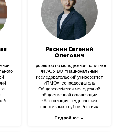
ав
Раскин Евгений
Олегович
ежной
Проректор по молодёжной политике
льного
ФГАОУ ВО «Национальный
ой
исследовательский университет
кий
ИТМО», сопредседатель
юз
Общероссийской молодежной
и
общественной организации
лей
«Ассоциация студенческих
спортивных клубов России»
Подробнее →