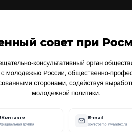
енный совет при Рос
щательно-консультативный орган обществе
е с молодёжью России, общественно-профе
сованными сторонами, содействуя выработ
молодёжной политики.
ВКонтакте
E-mail
Официальная группа
sovetrosmol@yandex.ru