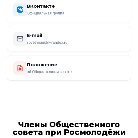
ВКонтакте
Официальная группа
E-mail
sovetrosmol@yandex.ru
Положение
об Общественном совете
Члены Общественного
совета при Росмолодёжи