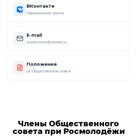
ВКонтакте
Официальная группа
E-mail
sovetrosmol@yandex.ru
Положение
об Общественном совете
Члены Общественного
совета при Росмолодёжи