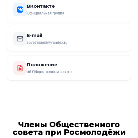
ВКонтакте
Официальная группа
E-mail
sovetrosmol@yandex.ru
Положение
об Общественном совете
Члены Общественного
совета при Росмолодёжи