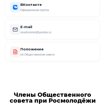
ВКонтакте
Официальная группа
E-mail
sovetrosmol@yandex.ru
Положение
об Общественном совете
Члены Общественного
совета при Росмолодёжи