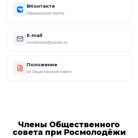
ВКонтакте
Официальная группа
E-mail
sovetrosmol@yandex.ru
Положение
об Общественном совете
Члены Общественного
совета при Росмолодёжи